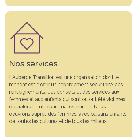
Nos services
L'Auberge Transition est une organisation dont le
mandat est d'offrir un hébergement sécuritaire, des
renseignements, des conseils et des services aux
Vous n’êtes pas seule. Un
Comprendre la violence.
Ensemble, changeons
femmes et aux enfants qui sont ou ont été victimes
de violence entre partenaires intimes. Nous
endroit sécuritaire pour
S’informer pour mieux
des vies. Votre soutien fait
oeuvrons auprès des femmes, avec ou sans enfants,
vous. Si vous vivez de la
agir. Découvrez des
la différence. Grâce à
de toutes les cultures et de tous les milieux.
violence conjugale, nous
ressources et des outils
votre générosité, nous