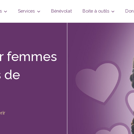
us
Services
Bénévolat
Boite à outils
Do
r femmes
s
de
rir