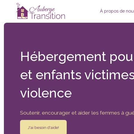
À propos de no
Hébergement
pou
et enfants victime
violence
Soutenir, encourager et aider les femmes à gué
J'ai besoin d'aide!