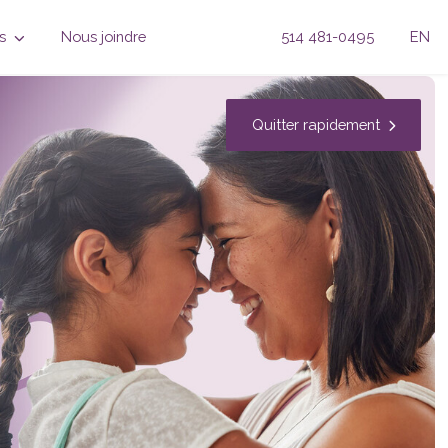
ns
Nous joindre
514 481-0495
EN
Quitter rapidement