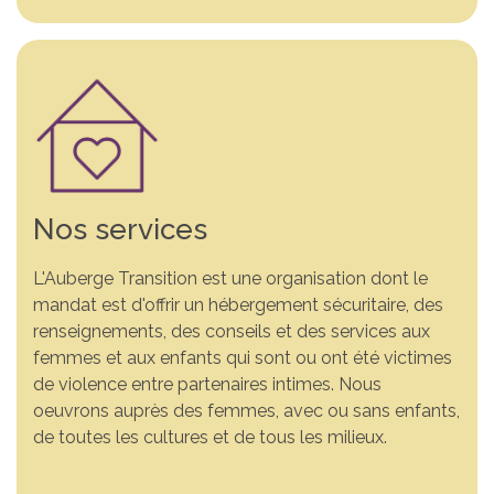
Nos services
L'Auberge Transition est une organisation dont le
mandat est d'offrir un hébergement sécuritaire, des
renseignements, des conseils et des services aux
Vous n’êtes pas seule. Un
Comprendre la violence.
Ensemble, changeons
femmes et aux enfants qui sont ou ont été victimes
de violence entre partenaires intimes. Nous
endroit sécuritaire pour
S’informer pour mieux
des vies. Votre soutien fait
oeuvrons auprès des femmes, avec ou sans enfants,
vous. Si vous vivez de la
agir. Découvrez des
la différence. Grâce à
de toutes les cultures et de tous les milieux.
violence conjugale, nous
ressources et des outils
votre générosité, nous