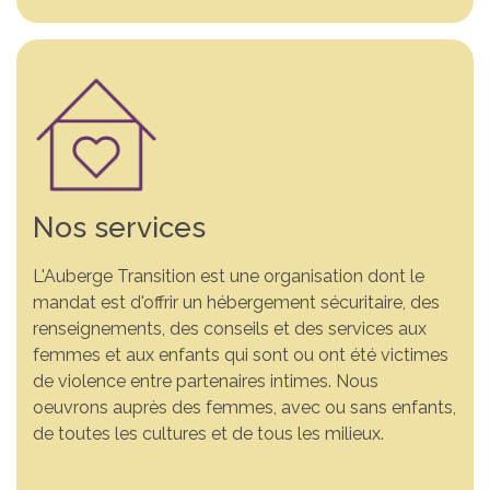
Nos services
L'Auberge Transition est une organisation dont le
mandat est d'offrir un hébergement sécuritaire, des
renseignements, des conseils et des services aux
Vous n’êtes pas seule. Un
Comprendre la violence.
Ensemble, changeons
femmes et aux enfants qui sont ou ont été victimes
de violence entre partenaires intimes. Nous
endroit sécuritaire pour
S’informer pour mieux
des vies. Votre soutien fait
oeuvrons auprès des femmes, avec ou sans enfants,
vous. Si vous vivez de la
agir. Découvrez des
la différence. Grâce à
de toutes les cultures et de tous les milieux.
violence conjugale, nous
ressources et des outils
votre générosité, nous