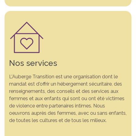
Nos services
L'Auberge Transition est une organisation dont le
mandat est d'offrir un hébergement sécuritaire, des
renseignements, des conseils et des services aux
Vous n’êtes pas seule. Un
Comprendre la violence.
Ensemble, changeons
femmes et aux enfants qui sont ou ont été victimes
de violence entre partenaires intimes. Nous
endroit sécuritaire pour
S’informer pour mieux
des vies. Votre soutien fait
oeuvrons auprès des femmes, avec ou sans enfants,
vous. Si vous vivez de la
agir. Découvrez des
la différence. Grâce à
de toutes les cultures et de tous les milieux.
violence conjugale, nous
ressources et des outils
votre générosité, nous