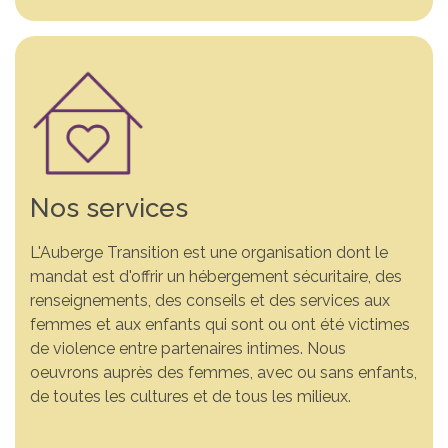
Nos services
L'Auberge Transition est une organisation dont le
mandat est d'offrir un hébergement sécuritaire, des
renseignements, des conseils et des services aux
Vous n’êtes pas seule. Un
Comprendre la violence.
Ensemble, changeons
femmes et aux enfants qui sont ou ont été victimes
de violence entre partenaires intimes. Nous
endroit sécuritaire pour
S’informer pour mieux
des vies. Votre soutien fait
oeuvrons auprès des femmes, avec ou sans enfants,
vous. Si vous vivez de la
agir. Découvrez des
la différence. Grâce à
de toutes les cultures et de tous les milieux.
violence conjugale, nous
ressources et des outils
votre générosité, nous